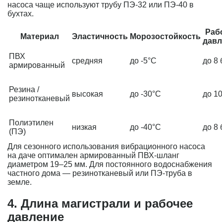
насоса чаще используют трубу ПЭ-32 или ПЭ-40 в
бухтах.
Раб
Материал
Эластичность
Морозостойкость
давл
ПВХ
средняя
до -5°C
до 8 
армированный
Резина /
высокая
до -30°C
до 1
резинотканевый
Полиэтилен
низкая
до -40°C
до 8 
(ПЭ)
Для сезонного использования вибрационного насоса
на даче оптимален армированный ПВХ-шланг
диаметром 19–25 мм. Для постоянного водоснабжения
частного дома — резинотканевый или ПЭ-труба в
земле.
4. Длина магистрали и рабочее
давление