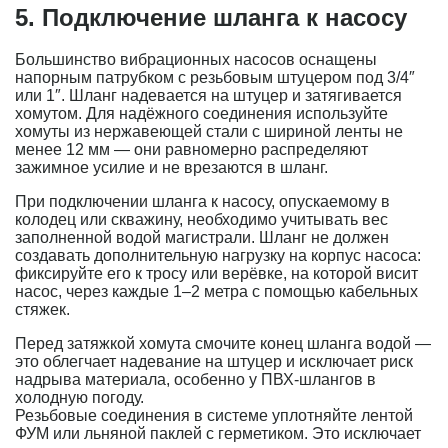
5. Подключение шланга к насосу
Большинство вибрационных насосов оснащены
напорным патрубком с резьбовым штуцером под 3/4″
или 1″. Шланг надевается на штуцер и затягивается
хомутом. Для надёжного соединения используйте
хомуты из нержавеющей стали с шириной ленты не
менее 12 мм — они равномерно распределяют
зажимное усилие и не врезаются в шланг.
При подключении шланга к насосу, опускаемому в
колодец или скважину, необходимо учитывать вес
заполненной водой магистрали. Шланг не должен
создавать дополнительную нагрузку на корпус насоса:
фиксируйте его к тросу или верёвке, на которой висит
насос, через каждые 1–2 метра с помощью кабельных
стяжек.
Перед затяжкой хомута смочите конец шланга водой —
это облегчает надевание на штуцер и исключает риск
надрыва материала, особенно у ПВХ-шлангов в
холодную погоду.
Резьбовые соединения в системе уплотняйте лентой
ФУМ или льняной паклей с герметиком. Это исключает