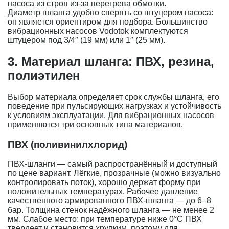
насоса из строя из-за перегрева обмотки.
Диаметр шланга удобно сверять со штуцером насоса:
он является ориентиром для подбора. Большинство
вибрационных насосов Vodotok комплектуются
штуцером под 3/4″ (19 мм) или 1″ (25 мм).
3. Материал шланга: ПВХ, резина,
полиэтилен
Выбор материала определяет срок службы шланга, его
поведение при пульсирующих нагрузках и устойчивость
к условиям эксплуатации. Для вибрационных насосов
применяются три основных типа материалов.
ПВХ (поливинилхлорид)
ПВХ-шланги — самый распространённый и доступный
по цене вариант. Лёгкие, прозрачные (можно визуально
контролировать поток), хорошо держат форму при
положительных температурах. Рабочее давление
качественного армированного ПВХ-шланга — до 6–8
бар. Толщина стенок надёжного шланга — не менее 2
мм. Слабое место: при температуре ниже 0°C ПВХ
твердеет и становится хрупким, поэтому для