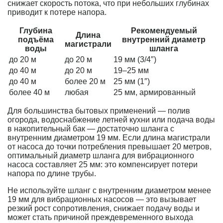
снижает скорость потока, что при небольших глубинах
приводит к потере напора.
Глубина
Рекомендуемый
Длина
подъёма
внутренний диаметр
магистрали
воды
шланга
до 20 м
до 20 м
19 мм (3/4″)
до 40 м
до 20 м
19–25 мм
до 40 м
более 20 м
25 мм (1″)
более 40 м
любая
25 мм, армированный
Для большинства бытовых применений — полив
огорода, водоснабжение летней кухни или подача воды
в накопительный бак — достаточно шланга с
внутренним диаметром 19 мм. Если длина магистрали
от насоса до точки потребления превышает 20 метров,
оптимальный диаметр шланга для вибрационного
насоса составляет 25 мм: это компенсирует потери
напора по длине трубы.
Не используйте шланг с внутренним диаметром менее
19 мм для вибрационных насосов — это вызывает
резкий рост сопротивления, снижает подачу воды и
может стать причиной преждевременного выхода