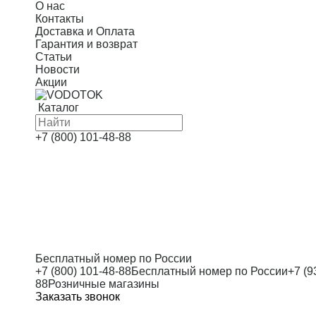
О нас
Контакты
Доставка и Оплата
Гарантия и возврат
Статьи
Новости
Акции
Каталог
Скважинные насосы
+7 (800) 101-48-88
Насосные станции
Канализационные насосы
Дренажные насосы
Автоматика
Оголовки
Бесплатный номер по России
+7 (800) 101-48-88
Бесплатный номер по России
+7 (9
Циркуляционные насосы
88
Розничные магазины
Заказать звонок
Многоступенчатые