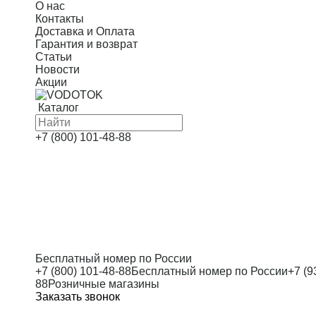
О нас
Контакты
Доставка и Оплата
Гарантия и возврат
Статьи
Новости
Акции
Каталог
Скважинные насосы
+7 (800) 101-48-88
Насосные станции
Канализационные насосы
Дренажные насосы
Автоматика
Оголовки
Бесплатный номер по России
+7 (800) 101-48-88
Бесплатный номер по России
+7 (9
Циркуляционные насосы
88
Розничные магазины
Заказать звонок
Многоступенчатые