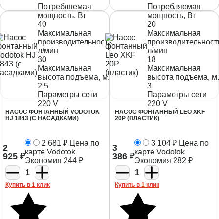
Потребляемая
Потребляемая
мощность, Вт
мощность, Вт
40
20
Максимальная
Максимальная
производительность,
производительност
л/мин
л/мин
30
18
Максимальная
Максимальная
высота подъема, м.
высота подъема, м.
2.5
3
Параметры сети
Параметры сети
220 V
220 V
НАСОС ФОНТАННЫЙ VODOTOK
НАСОС ФОНТАННЫЙ LEO XKF
HJ 1843 (С НАСАДКАМИ)
20P (ПЛАСТИК)
2 681
₽
Цена по
3 104
₽
Цена по
2
3
карте Vodotok
карте Vodotok
925
₽
386
₽
Экономия
244
₽
Экономия
282
₽
1
1
Купить в 1 клик
Купить в 1 клик