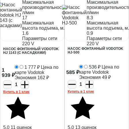
Максимальная
Максимальная
производительность,
производительност
л/мин
л/мин
17
8.3
Максимальная
Максимальная
высота подъема, м.
высота подъема, м.
1.6
0.9
Параметры сети
Параметры сети
220 V
220 V
НАСОС ФОНТАННЫЙ VODOTOK
НАСОС ФОНТАННЫЙ VODOTOK
HJ-500
HJ 1143 (С НАСАДКАМИ)
536
₽
Цена по
1 777
₽
Цена по
1
585
₽
карте Vodotok
карте Vodotok
939
₽
Экономия
49
₽
Экономия
162
₽
1
1
Купить в 1 клик
Купить в 1 клик
5,0
11 оценок
5,0
13 оценок