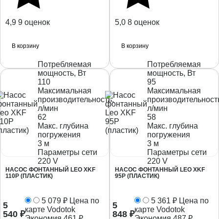
4,9
9 оценок
5,0
8 оценок
В корзину
В корзину
Потребляемая
Потребляемая
мощность, Вт
мощность, Вт
110
95
Максимальная
Максимальная
производительность,
производительност
л/мин
л/мин
62
58
Макс. глубина
Макс. глубина
погружения
погружения
3 м
3 м
Параметры сети
Параметры сети
220 V
220 V
НАСОС ФОНТАННЫЙ LEO XKF
НАСОС ФОНТАННЫЙ LEO XKF
110P (ПЛАСТИК)
95P (ПЛАСТИК)
5 079
₽
Цена по
5 361
₽
Цена по
5
5
карте Vodotok
карте Vodotok
540
₽
848
₽
Экономия
461
₽
Экономия
487
₽