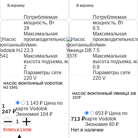
В корзину
В корзину
Потребляемая
Потребляемая
мощность, Вт
мощность, Вт
28
6.5
Максимальная
Максимальная
производительность,
производительност
л/мин
л/мин
23.3
7.5
Максимальная
Максимальная
высота подъема, м.
высота подъема, м.
2
0.9
Параметры сети
Параметры сети
220 V
220 V
НАСОС ФОНТАННЫЙ VODOTOK
HJ 1541
НАСОС ФОНТАННЫЙ УМНИЦА DB
337F
1 143
₽
Цена по
1
карте Vodotok
247
₽
653
₽
Цена по
Экономия
104
₽
713
₽
карте Vodotok
1
Экономия
60
₽
Купить в 1 клик
Нет в наличии