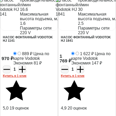
производительность,
производительност
л/мин
л/мин
16.6
30
Максимальная
Максимальная
высота подъема, м.
высота подъема, м.
1.6
2.5
Параметры сети
Параметры сети
220 V
220 V
НАСОС ФОНТАННЫЙ VODOTOK
НАСОС ФОНТАННЫЙ VODOTOK
HJ 1141
HJ 1841
889
₽
Цена по
1 622
₽
Цена по
1
970
₽
карте Vodotok
карте Vodotok
769
₽
Экономия
81
₽
Экономия
147
₽
1
1
Купить в 1 клик
Купить в 1 клик
5,0
19 оценок
4,9
20 оценок