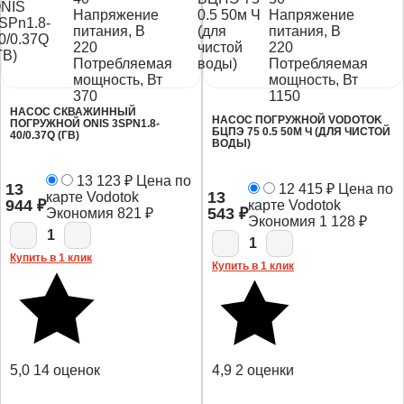
Напряжение
Напряжение
питания, В
питания, В
220
220
Потребляемая
Потребляемая
мощность, Вт
мощность, Вт
370
1150
НАСОС СКВАЖИННЫЙ
НАСОС ПОГРУЖНОЙ VODOTOK
ПОГРУЖНОЙ ONIS 3SPN1.8-
БЦПЭ 75 0.5 50М Ч (ДЛЯ ЧИСТОЙ
40/0.37Q (ГВ)
ВОДЫ)
13 123
₽
Цена по
13
12 415
₽
Цена по
13
карте Vodotok
944
₽
карте Vodotok
543
₽
Экономия
821
₽
Экономия
1 128
₽
1
1
Купить в 1 клик
Купить в 1 клик
5,0
14 оценок
4,9
2 оценки