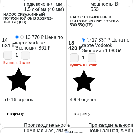
подключения, мм
мощность, Вт
1.5 дюйма (40 мм)
550
НАСОС СКВАЖИННЫЙ
НАСОС СКВАЖИННЫЙ
ПОГРУЖНОЙ ONIS 3.5SPN2-
ПОГРУЖНОЙ ONIS 3.5SPN2-
38/0.37Q (ГВ)
53/0.55Q (ГВ)
13 770
₽
Цена по
14
17 337
₽
Цена по
18
карте Vodotok
631
₽
карте Vodotok
420
₽
Экономия
861
₽
Экономия
1 083
₽
1
1
Купить в 1 клик
Купить в 1 клик
5,0
16 оценок
4,9
9 оценок
В корзину
В корзину
Производительность
Производительност
номинальная, л/мин.
номинальная, л/мин