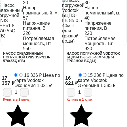
30
30
Напор
Напор
номинальный, м.
номинальный, м.
57
40
Напряжение
Напряжение
питания, В
питания, В
220
220
Потребляемая
Потребляемая
мощность, Вт
мощность, Вт
550
920
НАСОС СКВАЖИННЫЙ
НАСОС ПОГРУЖНОЙ VODOTOK
ПОГРУЖНОЙ ONIS 3SPN1.8-
БЦПЭ-ГВ-85-0.5-40М Ч (ДЛЯ
57/0.55Q (ГВ)
ГРЯЗНОЙ ВОДЫ)
16 336
₽
Цена по
15 236
₽
Цена по
17
16
карте Vodotok
карте Vodotok
357
₽
621
₽
Экономия
1 021
₽
Экономия
1 385
₽
1
1
Купить в 1 клик
Купить в 1 клик