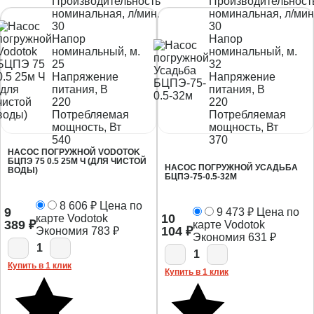
Производительность
Производительност
номинальная, л/мин.
номинальная, л/мин
30
30
Напор
Напор
номинальный, м.
номинальный, м.
25
32
Напряжение
Напряжение
питания, В
питания, В
220
220
Потребляемая
Потребляемая
мощность, Вт
мощность, Вт
540
370
НАСОС ПОГРУЖНОЙ VODOTOK
БЦПЭ 75 0.5 25М Ч (ДЛЯ ЧИСТОЙ
НАСОС ПОГРУЖНОЙ УСАДЬБА
ВОДЫ)
БЦПЭ-75-0.5-32М
8 606
₽
Цена по
9
9 473
₽
Цена по
10
карте Vodotok
389
₽
карте Vodotok
104
₽
Экономия
783
₽
Экономия
631
₽
1
1
Купить в 1 клик
Купить в 1 клик