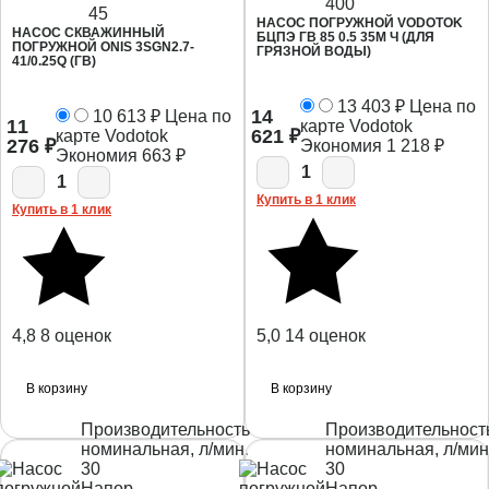
400
45
НАСОС ПОГРУЖНОЙ VODOTOK
НАСОС СКВАЖИННЫЙ
БЦПЭ ГВ 85 0.5 35М Ч (ДЛЯ
ПОГРУЖНОЙ ONIS 3SGN2.7-
ГРЯЗНОЙ ВОДЫ)
41/0.25Q (ГВ)
13 403
₽
Цена по
14
10 613
₽
Цена по
11
карте Vodotok
621
₽
карте Vodotok
276
₽
Экономия
1 218
₽
Экономия
663
₽
1
1
Купить в 1 клик
Купить в 1 клик
4,8
8 оценок
5,0
14 оценок
В корзину
В корзину
Производительность
Производительност
номинальная, л/мин.
номинальная, л/мин
30
30
Напор
Напор