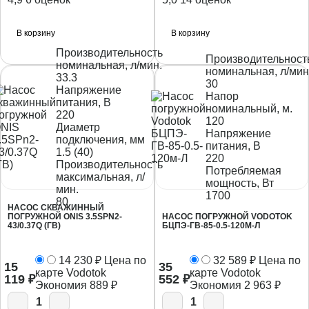
В корзину
В корзину
Производительность
Производительност
номинальная, л/мин.
номинальная, л/мин
33.3
30
Напряжение
Напор
питания, В
номинальный, м.
220
120
Диаметр
Напряжение
подключения, мм
питания, В
1.5 (40)
220
Производительность
Потребляемая
максимальная, л/
мощность, Вт
мин.
1700
80
НАСОС СКВАЖИННЫЙ
ПОГРУЖНОЙ ONIS 3.5SPN2-
НАСОС ПОГРУЖНОЙ VODOTOK
43/0.37Q (ГВ)
БЦПЭ-ГВ-85-0.5-120М-Л
14 230
₽
Цена по
32 589
₽
Цена по
15
35
карте Vodotok
карте Vodotok
119
₽
552
₽
Экономия
889
₽
Экономия
2 963
₽
1
1