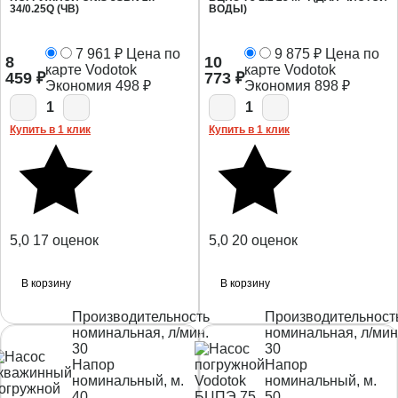
34/0.25Q (ЧВ)
ВОДЫ)
7 961
₽
Цена по
9 875
₽
Цена по
8
10
карте Vodotok
карте Vodotok
459
₽
773
₽
Экономия
498
₽
Экономия
898
₽
1
1
Купить в 1 клик
Купить в 1 клик
5,0
17 оценок
5,0
20 оценок
В корзину
В корзину
Производительность
Производительност
номинальная, л/мин.
номинальная, л/мин
30
30
Напор
Напор
номинальный, м.
номинальный, м.
40
50