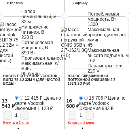
В корзину
В корзину
Напор
Потребляемая
номинальный, м.
мощность, Вт
32 м
1300
Напряжение
Максимальная
питания, В
производительност
220 В
л/мин
Потребляемая
45
мощность, Вт
Максимальная
890 Вт
высота подъема, м
Производительность
162
максимальная, л/
Параметры сети
мин.
220 V
90 л/мин
НАСОС ПОГРУЖНОЙ VODOTOK
НАСОС СКВАЖИННЫЙ
БЦПЭ 75 1.2 32М Ч (ДЛЯ ЧИСТОЙ
ПОГРУЖНОЙ ONIS 3SBN 2.7-
ВОДЫ)
162/1.3Q (ЧВ)
12 415
₽
Цена по
15 706
₽
Цена по
13
16
карте Vodotok
карте Vodotok
543
₽
688
₽
Экономия
1 128
₽
Экономия
982
₽
1
1
Купить в 1 клик
Купить в 1 клик