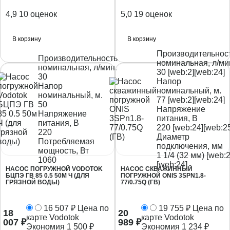
4,9
10 оценок
5,0
19 оценок
В корзину
В корзину
Производительнос
Производительность
номинальная, л/ми
номинальная, л/мин.
30 [web:2][web:24]
30
Напор
Напор
номинальный, м.
номинальный, м.
77 [web:2][web:24]
50
Напряжение
Напряжение
питания, В
питания, В
220 [web:24][web:25
220
Диаметр
Потребляемая
подключения, мм
мощность, Вт
1 1/4 (32 мм) [web:2
1060
[web:24]
НАСОС ПОГРУЖНОЙ VODOTOK
НАСОС СКВАЖИННЫЙ
БЦПЭ ГВ 85 0.5 50М Ч (ДЛЯ
ПОГРУЖНОЙ ONIS 3SPN1.8-
ГРЯЗНОЙ ВОДЫ)
77/0.75Q (ГВ)
16 507
₽
Цена по
19 755
₽
Цена по
18
20
карте Vodotok
карте Vodotok
007
₽
989
₽
Экономия
1 500
₽
Экономия
1 234
₽