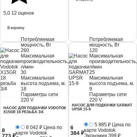
5,0
12 оценок
В корзину
Потребляемая
Потребляемая
мощность, Вт
мощность, Вт
260
120
Максимальная
Максимальная
производительность,
производительность,
л/мин
л/мин
30
25
Максимальная
Максимальная
высота подъема, м.
высота подъема, м.
18
9
Параметры сети
Параметры сети
220 V
220 V
НАСОС ДЛЯ ПОДКАЧКИ SARMAT
НАСОС ДЛЯ ПОДКАЧКИ VODOTOK
UPSR 15-9
X15GR 18 РЕЗЬБА 3/4
5 985
₽
Цена по
6
8 042
₽
Цена по
8
карте Vodotok
384
₽
карте Vodotok
773
₽
Экономия
399
₽