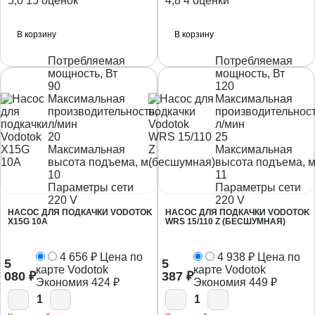
5,0
15 оценок
4,8
4 оценки
В корзину
В корзину
Потребляемая
Потребляемая
мощность, Вт
мощность, Вт
90
120
Максимальная
Максимальная
производительность,
производительност
л/мин
л/мин
20
25
Максимальная
Максимальная
высота подъема, м.
высота подъема, м
10
11
Параметры сети
Параметры сети
220 V
220 V
НАСОС ДЛЯ ПОДКАЧКИ VODOTOK
НАСОС ДЛЯ ПОДКАЧКИ VODOTOK
X15G 10A
WRS 15/110 Z (БЕСШУМНАЯ)
4 656
₽
Цена по
4 938
₽
Цена по
5
5
карте Vodotok
карте Vodotok
080
₽
387
₽
Экономия
424
₽
Экономия
449
₽
1
1