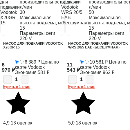
производительность,
производительност
л/мин
л/мин
30
50
Максимальная
Максимальная
высота подъема, м.
высота подъема, м
15
15
Параметры сети
Параметры сети
220 V
220 V
НАСОС ДЛЯ ПОДКАЧКИ VODOTOK
НАСОС ДЛЯ ПОДКАЧКИ VODOTOK
X20GR 15
WRS 20/5 EAB (БЕСШУМНАЯ)
6 389
₽
Цена по
10 581
₽
Цена по
6
11
карте Vodotok
карте Vodotok
970
₽
543
₽
Экономия
581
₽
Экономия
962
₽
1
1
Купить в 1 клик
Купить в 1 клик
4,9
13 оценок
5,0
18 оценок