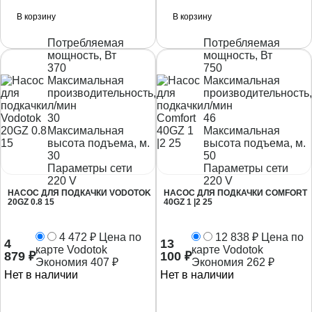
В корзину
В корзину
Потребляемая
Потребляемая
мощность, Вт
мощность, Вт
370
750
Максимальная
Максимальная
производительность,
производительность,
л/мин
л/мин
30
46
Максимальная
Максимальная
высота подъема, м.
высота подъема, м.
30
50
Параметры сети
Параметры сети
220 V
220 V
НАСОС ДЛЯ ПОДКАЧКИ VODOTOK
НАСОС ДЛЯ ПОДКАЧКИ COMFORT
20GZ 0.8 15
40GZ 1 |2 25
4 472
₽
Цена по
12 838
₽
Цена по
4
13
карте Vodotok
карте Vodotok
879
₽
100
₽
Экономия
407
₽
Экономия
262
₽
Нет в наличии
Нет в наличии