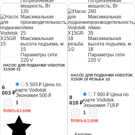
Потребляемая
Потребляемая
мощность, Вт
мощность, Вт
120
260
Максимальная
Максимальная
производительность,
производительность,
л/мин
л/мин
25
35
Максимальная
Максимальная
высота подъема, м.
высота подъема, м.
15
18
Параметры сети
Параметры сети
220 V
220 V
НАСОС ДЛЯ ПОДКАЧКИ VODOTOK
X15GR 15
НАСОС ДЛЯ ПОДКАЧКИ VODOTOK
X15GR 18 РЕЗЬБА 1/2
5 503
₽
Цена по
6
карте Vodotok
003
₽
7 900
₽
Цена по
Экономия
500
₽
8
карте Vodotok
618
₽
1
Экономия
718
₽
Купить в 1 клик
1
Купить в 1 клик
В корзину