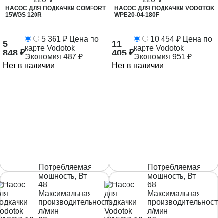
НАСОС ДЛЯ ПОДКАЧКИ COMFORT
НАСОС ДЛЯ ПОДКАЧКИ VODOTOK
15WGS 120R
WPB20-04-180F
5 361
₽
Цена по
10 454
₽
Цена по
5
11
карте Vodotok
карте Vodotok
848
₽
405
₽
Экономия
487
₽
Экономия
951
₽
Нет в наличии
Нет в наличии
Потребляемая
Потребляемая
мощность, Вт
мощность, Вт
48
68
Максимальная
Максимальная
производительность,
производительност
л/мин
л/мин