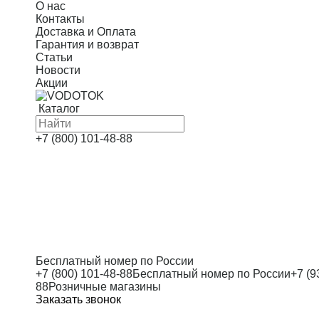
О нас
Контакты
Доставка и Оплата
Гарантия и возврат
Статьи
Новости
Акции
Каталог
Скважинные насосы
+7 (800) 101-48-88
Насосные станции
Канализационные насосы
Дренажные насосы
Автоматика
Оголовки
Бесплатный номер по России
+7 (800) 101-48-88
Бесплатный номер по России
+7 (9
Циркуляционные насосы
88
Розничные магазины
Заказать звонок
Многоступенчатые