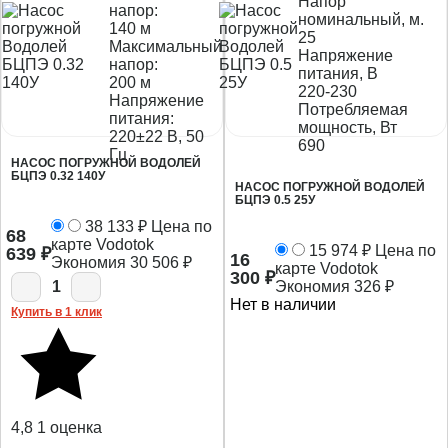
Напор
напор:
номинальный, м.
140 м
25
Максимальный
Напряжение
напор:
питания, В
200 м
220-230
Напряжение
Потребляемая
питания:
мощность, Вт
220±22 В, 50
690
Гц
НАСОС ПОГРУЖНОЙ ВОДОЛЕЙ
БЦПЭ 0.32 140У
НАСОС ПОГРУЖНОЙ ВОДОЛЕЙ
БЦПЭ 0.5 25У
38 133
₽
Цена по
68
карте Vodotok
15 974
₽
Цена по
639
₽
16
Экономия
30 506
₽
карте Vodotok
300
₽
1
Экономия
326
₽
Нет в наличии
Купить в 1 клик
4,8
1 оценка