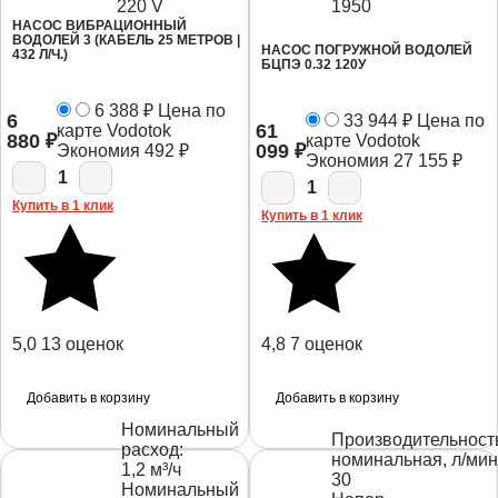
220 V
1950
НАСОС ВИБРАЦИОННЫЙ
ВОДОЛЕЙ 3 (КАБЕЛЬ 25 МЕТРОВ |
НАСОС ПОГРУЖНОЙ ВОДОЛЕЙ
432 Л/Ч.)
БЦПЭ 0.32 120У
6 388
₽
Цена по
6
33 944
₽
Цена по
61
карте Vodotok
880
₽
карте Vodotok
099
₽
Экономия
492
₽
Экономия
27 155
₽
1
1
Купить в 1 клик
Купить в 1 клик
5,0
13 оценок
4,8
7 оценок
Добавить в корзину
Добавить в корзину
Номинальный
Производительност
расход:
номинальная, л/мин
1,2 м³/ч
30
Номинальный