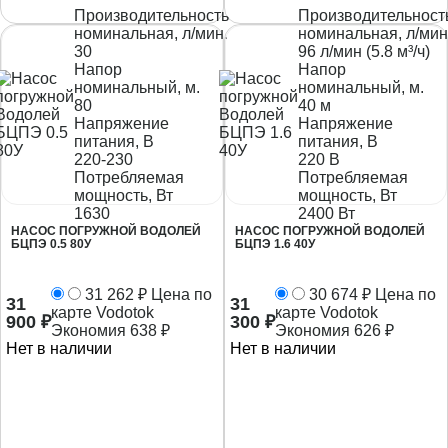
Производительность
Производительност
номинальная, л/мин.
номинальная, л/мин
30
96 л/мин (5.8 м³/ч)
Напор
Напор
номинальный, м.
номинальный, м.
80
40 м
Напряжение
Напряжение
питания, В
питания, В
220-230
220 В
Потребляемая
Потребляемая
мощность, Вт
мощность, Вт
1630
2400 Вт
НАСОС ПОГРУЖНОЙ ВОДОЛЕЙ
НАСОС ПОГРУЖНОЙ ВОДОЛЕЙ
БЦПЭ 0.5 80У
БЦПЭ 1.6 40У
31 262
₽
Цена по
30 674
₽
Цена по
31
31
карте Vodotok
карте Vodotok
900
₽
300
₽
Экономия
638
₽
Экономия
626
₽
Нет в наличии
Нет в наличии