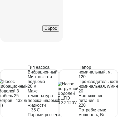
Сброс
Тип насоса
Напор
Вибрационный
номинальный, м.
Мин. высота
120
подъема
Производительност
20 м
номинальная, л/мин
Макс.
20
температура
Напряжение
перекачиваемой
питания, В
жидкости
220
+ 35 С
Потребляемая
Параметры сети
мощность, Вт