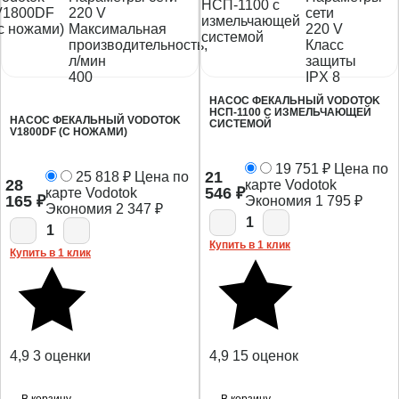
220 V
сети
Максимальная
220 V
производительность,
Класс
л/мин
защиты
400
IPX 8
НАСОС ФЕКАЛЬНЫЙ VODOTOK
НСП-1100 С ИЗМЕЛЬЧАЮЩЕЙ
НАСОС ФЕКАЛЬНЫЙ VODOTOK
СИСТЕМОЙ
V1800DF (С НОЖАМИ)
19 751
₽
Цена по
21
25 818
₽
Цена по
28
карте Vodotok
546
₽
карте Vodotok
165
₽
Экономия
1 795
₽
Экономия
2 347
₽
1
1
Купить в 1 клик
Купить в 1 клик
4,9
3 оценки
4,9
15 оценок
В корзину
В корзину