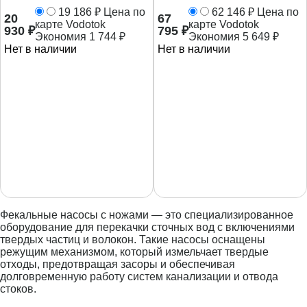
19 186
₽
Цена по
62 146
₽
Цена по
20
67
карте Vodotok
карте Vodotok
930
₽
795
₽
Экономия
1 744
₽
Экономия
5 649
₽
Нет в наличии
Нет в наличии
Фекальные насосы с ножами — это специализированное
оборудование для перекачки сточных вод с включениями
твердых частиц и волокон. Такие насосы оснащены
режущим механизмом, который измельчает твердые
отходы, предотвращая засоры и обеспечивая
долговременную работу систем канализации и отвода
стоков.