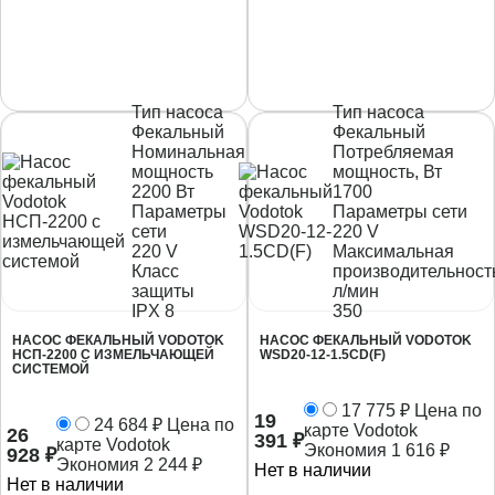
Тип насоса
Тип насоса
Фекальный
Фекальный
Номинальная
Потребляемая
мощность
мощность, Вт
2200 Вт
1700
Параметры
Параметры сети
сети
220 V
220 V
Максимальная
Класс
производительност
защиты
л/мин
IPX 8
350
НАСОС ФЕКАЛЬНЫЙ VODOTOK
НАСОС ФЕКАЛЬНЫЙ VODOTOK
НСП-2200 С ИЗМЕЛЬЧАЮЩЕЙ
WSD20-12-1.5CD(F)
СИСТЕМОЙ
17 775
₽
Цена по
19
24 684
₽
Цена по
карте Vodotok
26
391
₽
карте Vodotok
Экономия
1 616
₽
928
₽
Экономия
2 244
₽
Нет в наличии
Нет в наличии