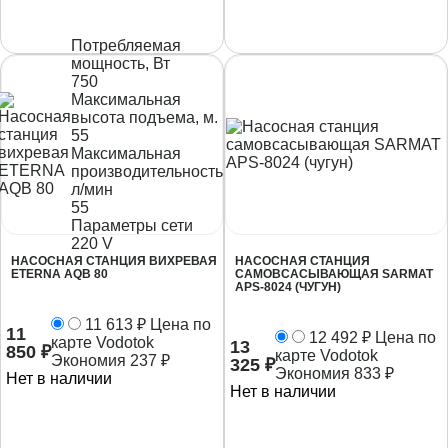
Потребляемая
мощность, Вт
750
Максимальная
высота подъема, м.
55
Максимальная
производительность,
л/мин
55
Параметры сети
220 V
НАСОСНАЯ СТАНЦИЯ ВИХРЕВАЯ
НАСОСНАЯ СТАНЦИЯ
ETERNA AQB 80
САМОВСАСЫВАЮЩАЯ SARMAT
APS-8024 (ЧУГУН)
11 613
₽
Цена по
11
12 492
₽
Цена по
карте Vodotok
13
850
₽
карте Vodotok
Экономия
237
₽
325
₽
Экономия
833
₽
Нет в наличии
Нет в наличии