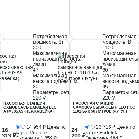
Потребляемая
Потребляемая
мощность, Вт
мощность, Вт
300
1100
Максимальная
Максимальная
производительность,
производительн
л/мин
л/мин
47
60
Максимальная
Максимальная
высота подъема, м.
высота подъема
30
45
Параметры сети
Параметры сет
220 V
220 V
НАСОСНАЯ СТАНЦИЯ
НАСОСНАЯ СТАНЦИЯ
САМОВСАСЫВАЮЩАЯ LEO
САМОВСАСЫВАЮЩАЯ LEO НСС
AJM30SA5 (НЕРЖАВЕЙКА)
1101 БАК 50 ЛИТРОВ (ЧУГУН)
14 954
₽
Цена по
23 716
₽
Цена по
16
24
карте Vodotok
карте Vodotok
313
₽
200
₽
Экономия
1 359
₽
Экономия
484
₽