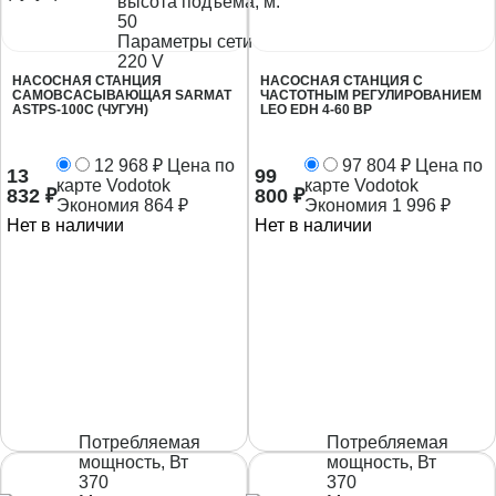
высота подъема, м.
50
Параметры сети
220 V
НАСОСНАЯ СТАНЦИЯ
НАСОСНАЯ СТАНЦИЯ С
САМОВСАСЫВАЮЩАЯ SARMAT
ЧАСТОТНЫМ РЕГУЛИРОВАНИЕМ
ASTPS-100C (ЧУГУН)
LEO EDH 4-60 BP
12 968
₽
Цена по
97 804
₽
Цена по
13
99
карте Vodotok
карте Vodotok
832
₽
800
₽
Экономия
864
₽
Экономия
1 996
₽
Нет в наличии
Нет в наличии
Потребляемая
Потребляемая
мощность, Вт
мощность, Вт
370
370