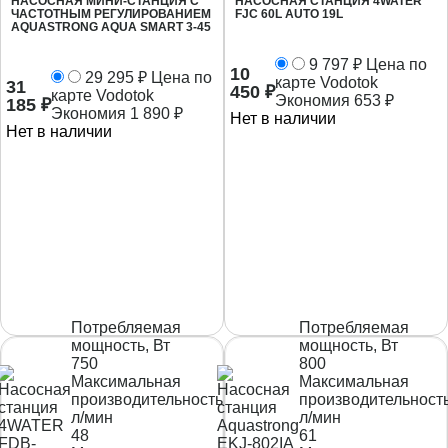
НАСОСНАЯ МИНИ-СТАНЦИЯ C
НАСОСНАЯ СТАНЦИЯ 4WATER
ЧАСТОТНЫМ РЕГУЛИРОВАНИЕМ
FJC 60L AUTO 19L
AQUASTRONG AQUA SMART 3-45
9 797
₽
Цена по
10
29 295
₽
Цена по
карте Vodotok
31
450
₽
карте Vodotok
Экономия
653
₽
185
₽
Экономия
1 890
₽
Нет в наличии
Нет в наличии
Потребляемая
Потребляемая
мощность, Вт
мощность, Вт
750
800
Максимальная
Максимальная
производительность,
производительность
л/мин
л/мин
48
61