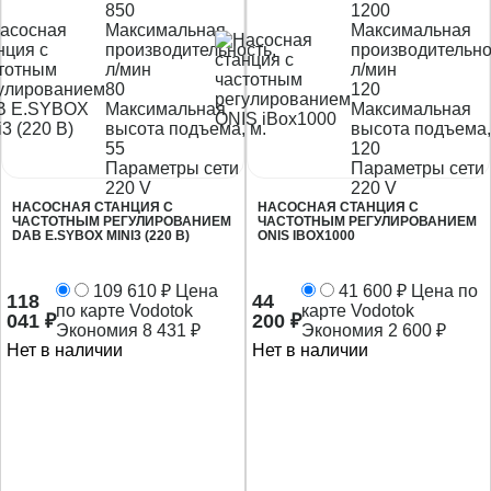
850
1200
Максимальная
Максимальная
производительность,
производительно
л/мин
л/мин
80
120
Максимальная
Максимальная
высота подъема, м.
высота подъема,
55
120
Параметры сети
Параметры сети
220 V
220 V
НАСОСНАЯ СТАНЦИЯ C
НАСОСНАЯ СТАНЦИЯ C
ЧАСТОТНЫМ РЕГУЛИРОВАНИЕМ
ЧАСТОТНЫМ РЕГУЛИРОВАНИЕМ
DAB E.SYBOX MINI3 (220 В)
ONIS IBOX1000
109 610
₽
Цена
41 600
₽
Цена по
118
44
по карте Vodotok
карте Vodotok
041
₽
200
₽
Экономия
8 431
₽
Экономия
2 600
₽
Нет в наличии
Нет в наличии