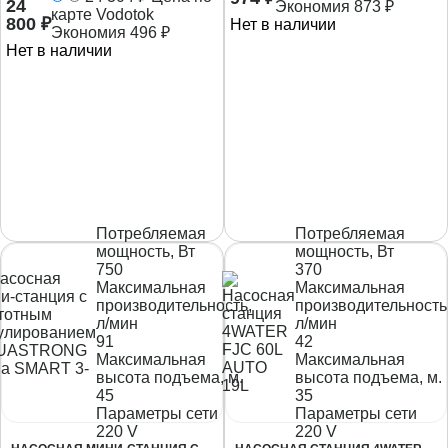
24
Экономия
873
₽
карте Vodotok
800
₽
Нет в наличии
Экономия
496
₽
Нет в наличии
Потребляемая
Потребляемая
мощность, Вт
мощность, Вт
750
370
Максимальная
Максимальная
производительность,
производительность
л/мин
л/мин
91
42
Максимальная
Максимальная
высота подъема, м.
высота подъема, м.
45
35
Параметры сети
Параметры сети
220 V
220 V