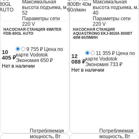
Максимальная
Максимальная
высота подъема, м.
высота подъема, м.
52
40
Параметры сети
Параметры сети
220 V
220 V
НАСОСНАЯ СТАНЦИЯ 4WATER
НАСОСНАЯ СТАНЦИЯ
FDB-80GL AUTO
AQUASTRONG EKJ-802IА 800ВТ
40М 60Л/МИН
9 755
₽
Цена по
10
11 355
₽
Цена по
карте Vodotok
12
405
₽
карте Vodotok
Экономия
650
₽
088
₽
Экономия
733
₽
Нет в наличии
Нет в наличии
Потребляемая
Потребляемая
мощность, Вт
мощность, Вт