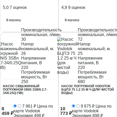
5,0
7 оценок
4,9
9 оценок
В корзину
В корзину
Производительность
Производительност
номинальная, л/мин.
номинальная, л/мин
30
72
Напор
Напор
номинальный, м.
номинальный, м.
26
25
Напряжение
Напряжение
питания, В
питания, В
220
220
Потребляемая
Потребляемая
мощность, Вт
мощность, Вт
250
680
НАСОС СКВАЖИННЫЙ
НАСОС ПОГРУЖНОЙ VODOTOK
ПОГРУЖНОЙ ONIS 3SBN 2.7-
БЦПЭ 75 1.2 25 М Ч (ДЛЯ ЧИСТОЙ
34/0.25Q (ЧВ)
ВОДЫ)
7 961
₽
Цена по
9 875
₽
Цена по
8
10
карте Vodotok
карте Vodotok
459
₽
773
₽
Экономия
498
₽
Экономия
898
₽