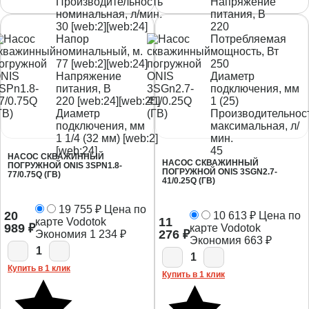
Производительность
Напряжение
номинальная, л/мин.
питания, В
30 [web:2][web:24]
220
Напор
Потребляемая
номинальный, м.
мощность, Вт
77 [web:2][web:24]
250
Напряжение
Диаметр
питания, В
подключения, мм
220 [web:24][web:25]
1 (25)
Диаметр
Производительнос
подключения, мм
максимальная, л/
1 1/4 (32 мм) [web:2]
мин.
[web:24]
45
НАСОС СКВАЖИННЫЙ
НАСОС СКВАЖИННЫЙ
ПОГРУЖНОЙ ONIS 3SPN1.8-
ПОГРУЖНОЙ ONIS 3SGN2.7-
77/0.75Q (ГВ)
41/0.25Q (ГВ)
19 755
₽
Цена по
20
10 613
₽
Цена по
11
карте Vodotok
989
₽
карте Vodotok
276
₽
Экономия
1 234
₽
Экономия
663
₽
1
1
Купить в 1 клик
Купить в 1 клик