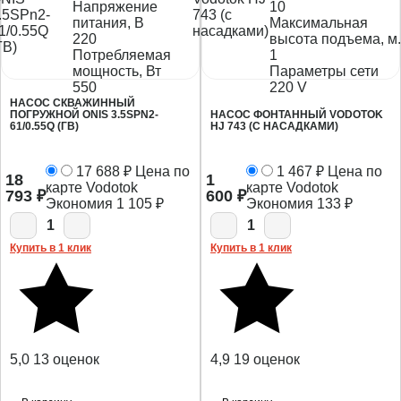
Напряжение
10
питания, В
Максимальная
220
высота подъема, м.
Потребляемая
1
мощность, Вт
Параметры сети
550
220 V
НАСОС СКВАЖИННЫЙ
ПОГРУЖНОЙ ONIS 3.5SPN2-
НАСОС ФОНТАННЫЙ VODOTOK
61/0.55Q (ГВ)
HJ 743 (С НАСАДКАМИ)
17 688
₽
Цена по
1 467
₽
Цена по
18
1
карте Vodotok
карте Vodotok
793
₽
600
₽
Экономия
1 105
₽
Экономия
133
₽
1
1
Купить в 1 клик
Купить в 1 клик
5,0
13 оценок
4,9
19 оценок