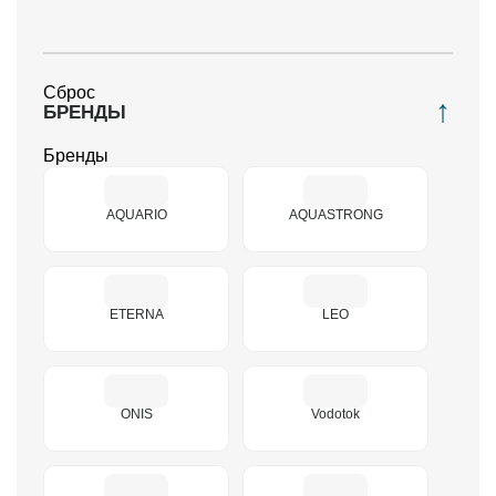
1.8
10
Сброс
БРЕНДЫ
12
Бренды
16
AQUARIO
AQUASTRONG
2.5
20
ETERNA
LEO
25
30
ONIS
Vodotok
32
35