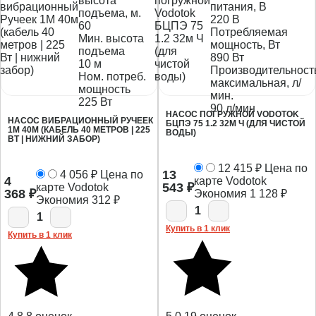
высота
питания, В
подъема, м.
220 В
60
Потребляемая
Мин. высота
мощность, Вт
подъема
890 Вт
10 м
Производительност
Ном. потреб.
максимальная, л/
мощность
мин.
225 Вт
90 л/мин
НАСОС ПОГРУЖНОЙ VODOTOK
НАСОС ВИБРАЦИОННЫЙ РУЧЕЕК
БЦПЭ 75 1.2 32М Ч (ДЛЯ ЧИСТОЙ
1М 40М (КАБЕЛЬ 40 МЕТРОВ | 225
ВОДЫ)
ВТ | НИЖНИЙ ЗАБОР)
12 415
₽
Цена по
13
4 056
₽
Цена по
4
карте Vodotok
543
₽
карте Vodotok
368
₽
Экономия
1 128
₽
Экономия
312
₽
1
1
Купить в 1 клик
Купить в 1 клик