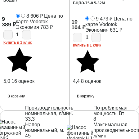
ВОДЫ)
БЦПЭ-75-0.5-32М
8 606
₽
Цена по
9
9 473
₽
Цена по
10
карте Vodotok
389
₽
карте Vodotok
104
₽
Экономия
783
₽
Экономия
631
₽
1
1
Купить в 1 клик
Купить в 1 клик
5,0
16 оценок
4,4
8 оценок
В корзину
В корзину
Производительность
Потребляемая
номинальная, л/мин.
мощность, Вт
33.3
8
Напор
Максимальная
номинальный, м.
производительност
45
л/мин