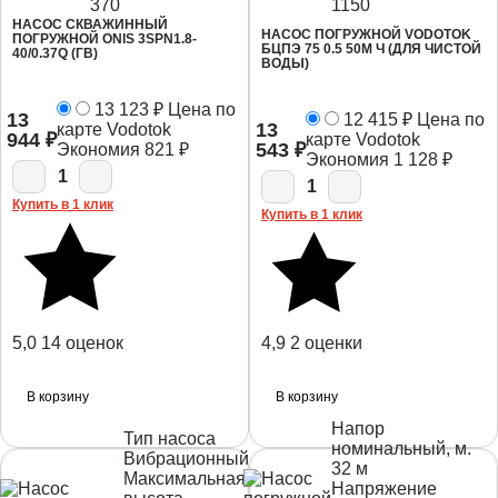
370
1150
НАСОС СКВАЖИННЫЙ
НАСОС ПОГРУЖНОЙ VODOTOK
ПОГРУЖНОЙ ONIS 3SPN1.8-
БЦПЭ 75 0.5 50М Ч (ДЛЯ ЧИСТОЙ
40/0.37Q (ГВ)
ВОДЫ)
13 123
₽
Цена по
13
12 415
₽
Цена по
13
карте Vodotok
944
₽
карте Vodotok
543
₽
Экономия
821
₽
Экономия
1 128
₽
1
1
Купить в 1 клик
Купить в 1 клик
5,0
14 оценок
4,9
2 оценки
В корзину
В корзину
Напор
Тип насоса
номинальный, м.
Вибрационный
32 м
Максимальная
Напряжение