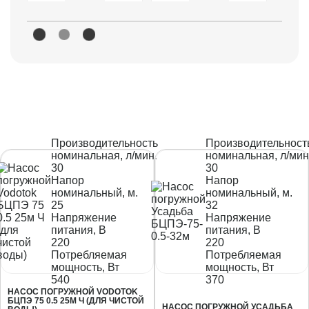
Аквамотор
Водолей
38
40
Джилекс
Ручеек
5
50
Умница
Усадьба
Производительность
Производительност
6
номинальная, л/мин.
номинальная, л/мин
30
30
Напор
Напор
8
номинальный, м.
номинальный, м.
25
32
Напряжение
Напряжение
питания, В
питания, В
220
220
Потребляемая
Потребляемая
мощность, Вт
мощность, Вт
540
370
НАСОС ПОГРУЖНОЙ VODOTOK
БЦПЭ 75 0.5 25М Ч (ДЛЯ ЧИСТОЙ
НАСОС ПОГРУЖНОЙ УСАДЬБА