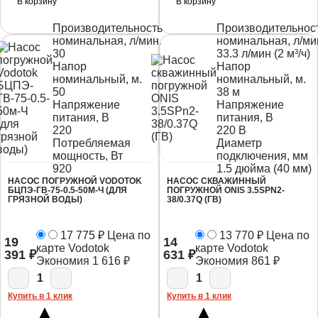
В корзину
В корзину
Производительность
Производительнос
номинальная, л/мин.
номинальная, л/ми
30
33.3 л/мин (2 м³/ч)
Напор
Напор
номинальный, м.
номинальный, м.
50
38 м
Напряжение
Напряжение
питания, В
питания, В
220
220 В
Потребляемая
Диаметр
мощность, Вт
подключения, мм
920
1.5 дюйма (40 мм)
НАСОС ПОГРУЖНОЙ VODOTOK
НАСОС СКВАЖИННЫЙ
БЦПЭ-ГВ-75-0.5-50М-Ч (ДЛЯ
ПОГРУЖНОЙ ONIS 3.5SPN2-
ГРЯЗНОЙ ВОДЫ)
38/0.37Q (ГВ)
17 775
₽
Цена по
13 770
₽
Цена по
19
14
карте Vodotok
карте Vodotok
391
₽
631
₽
Экономия
1 616
₽
Экономия
861
₽
1
1
Купить в 1 клик
Купить в 1 клик