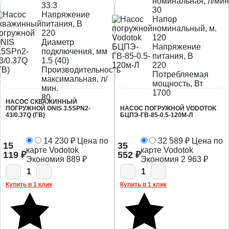
номинальная, л/мин
33.3
30
Напряжение
Напор
питания, В
номинальный, м.
220
120
Диаметр
Напряжение
подключения, мм
питания, В
1.5 (40)
220
Производительность
Потребляемая
максимальная, л/
мощность, Вт
мин.
1700
80
НАСОС СКВАЖИННЫЙ
ПОГРУЖНОЙ ONIS 3.5SPN2-
НАСОС ПОГРУЖНОЙ VODOTOK
43/0.37Q (ГВ)
БЦПЭ-ГВ-85-0.5-120М-Л
14 230
₽
Цена по
32 589
₽
Цена по
15
35
карте Vodotok
карте Vodotok
119
₽
552
₽
Экономия
889
₽
Экономия
2 963
₽
1
1
Купить в 1 клик
Купить в 1 клик