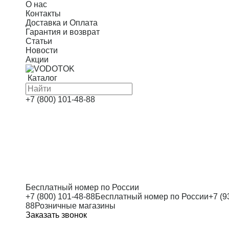
О нас
Контакты
Доставка и Оплата
Гарантия и возврат
Статьи
Новости
Акции
Каталог
Скважинные насосы
+7 (800) 101-48-88
Насосные станции
Канализационные насосы
Дренажные насосы
Автоматика
Оголовки
Бесплатный номер по России
+7 (800) 101-48-88
Бесплатный номер по России
+7 (9
Циркуляционные насосы
88
Розничные магазины
Заказать звонок
Многоступенчатые