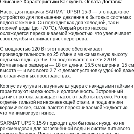
Описание
Характеристики
Как купить
Оплата
Доставка
Насос для подкачки SARMAT UPSR 15-9 — это надежное
устройство для повышения давления в бытовых системах
водоснабжения. Он подходит как для холодной, так и
горячей воды (до +70 °C). Мокрый ротор насоса
охлаждается перекачиваемой жидкостью, что увеличивает
срок службы и снижает риск перегрева.
С мощностью 120 Вт этот насос обеспечивает
производительность до 25 л/мин и максимальную высоту
подъема воды до 9 м. Он подключается к сети 220 В.
Компактные размеры — 18 см длина, 13,5 см ширина, 15 см
высота — и вес всего 2,7 кг делают установку удобной даже
в ограниченных пространствах.
Корпус из чугуна и латунные штуцера с накидными гайками
гарантируют надежность и долговечность. Встроенный
датчик протока защищает насос от работы всухую. Ротор
отделён гильзой из нержавеющей стали, а подшипники
керамические, смазываются перекачиваемой жидкостью,
что минимизирует износ.
SARMAT UPSR 15-9 подходит для бытовых нужд, но не
рекомендован для загрязнённой воды и систем питьевого
водоснабжения. Прост в монтаже и эксплуатации, не