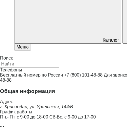
Оголовки
Циркуляционные насосы
Многоступенчатые
Химические насосы
Каталог
Самовсасывающие
Меню
Повысительные насосы
Поиск
Вибрационные насосы
Телефоны
Плунжерные насосы
Бесплатный номер по России
+7 (800) 101-48-88
Для звонко
48-88
Фонтанные насосы
Общая информация
Бассейновые, джакузи
Адрес
Промышленные насосы
г. Краснодар, ул. Уральская, 144/В
График работы
Баки для водоснабжения
Пн.- Пт. с 9-00 до 18-00 Сб-Вс. с 9-00 до 17-00
Баки для отопления