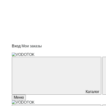
Вход
Мои заказы
Скважинные насосы
Насосные станции
Канализационные насосы
Дренажные насосы
Каталог
Меню
Автоматика