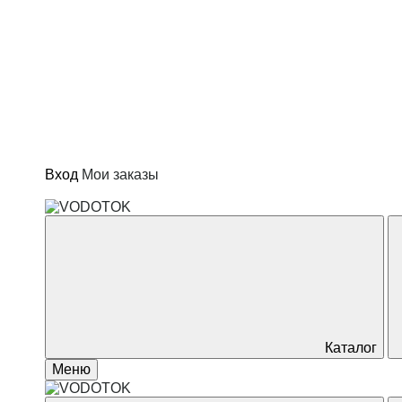
Вход
Мои заказы
Скважинные насосы
Насосные станции
Канализационные насосы
Дренажные насосы
Каталог
Меню
Автоматика