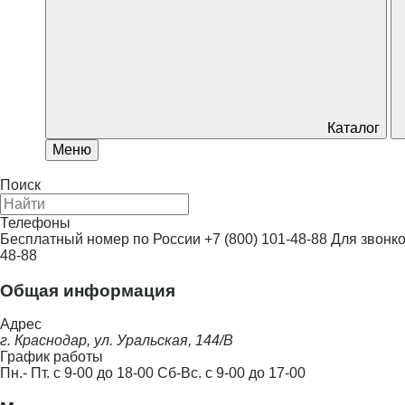
Оголовки
Циркуляционные насосы
Многоступенчатые
Химические насосы
Каталог
Самовсасывающие
Меню
Повысительные насосы
Поиск
Вибрационные насосы
Телефоны
Плунжерные насосы
Бесплатный номер по России
+7 (800) 101-48-88
Для звонко
48-88
Фонтанные насосы
Общая информация
Бассейновые, джакузи
Адрес
Промышленные насосы
г. Краснодар, ул. Уральская, 144/В
График работы
Баки для водоснабжения
Пн.- Пт. с 9-00 до 18-00 Сб-Вс. с 9-00 до 17-00
Баки для отопления