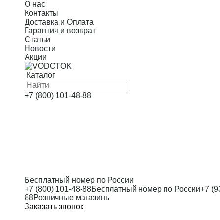
О нас
Контакты
Доставка и Оплата
Гарантия и возврат
Статьи
Новости
Акции
Каталог
Скважинные насосы
+7 (800) 101-48-88
Насосные станции
Канализационные насосы
Дренажные насосы
Автоматика
Оголовки
Бесплатный номер по России
+7 (800) 101-48-88
Бесплатный номер по России
+7 (9
Циркуляционные насосы
88
Розничные магазины
Заказать звонок
Многоступенчатые