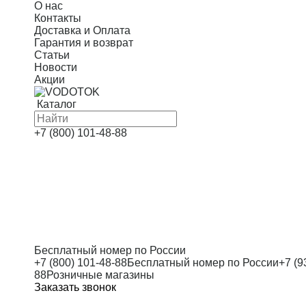
О нас
Контакты
Доставка и Оплата
Гарантия и возврат
Статьи
Новости
Акции
Каталог
Скважинные насосы
+7 (800) 101-48-88
Насосные станции
Канализационные насосы
Дренажные насосы
Автоматика
Оголовки
Бесплатный номер по России
+7 (800) 101-48-88
Бесплатный номер по России
+7 (9
Циркуляционные насосы
88
Розничные магазины
Заказать звонок
Многоступенчатые