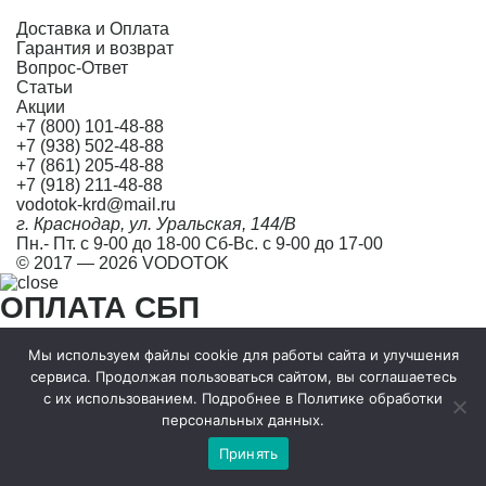
Доставка и Оплата
Гарантия и возврат
Вопрос-Ответ
Статьи
Акции
+7 (800) 101-48-88
+7 (938) 502-48-88
+7 (861) 205-48-88
+7 (918) 211-48-88
vodotok-krd@mail.ru
г. Краснодар, ул. Уральская, 144/В
Пн.- Пт. с 9-00 до 18-00 Сб-Вс. с 9-00 до 17-00
© 2017 — 2026 VODOTOK
ОПЛАТА СБП
Мы используем файлы cookie для работы сайта и улучшения
Заполните имя, телефон и email. После этого мы создадим
сервиса. Продолжая пользоваться сайтом, вы соглашаетесь
заказ и активируем QR-код для оплаты через СБП.
с их использованием. Подробнее в Политике обработки
персональных данных.
Товары
Оплата
Доставка
Итого
0 ₽
Принять