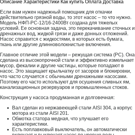
Описание
Характеристики
Как купить
Оплата
Доставка
Если вам нужен надежный помощник для откачки
действительно грязной воды, то этот насос – то что нужно.
Модель НФП-РС-12/16-2400Вт создана для тяжелых
условий. Ее основная задача, это перекачивание сточных и
дренажных вод, жидкой грязи и даже донных отложений.
Насос справится с жидкостями, в которых есть бумага,
ткань или другие длинноволокнистые включения.
Главное отличие этой модели – режущая система (РС). Она
сделана из высокопрочной стали и эффективно измельчает
мусор, фекалии и другие частицы, которые попадают в
насос. Это защищает крыльчатку от засоров и блокировки,
что часто случается с обычными дренажными насосами.
Поэтому его часто используют для осушения сливных ям,
канализационных резервуаров и промышленных стоков.
Конструкция у насоса продуманная и долговечная:
Вал сделан из нержавеющей стали AISI 304, а корпус
мотора из стали AISI 201.
Обмотка статора медная, что улучшает его
характеристики.
Есть поплавковый выключатель, он автоматически
включает и выключает насос по уровню воды.