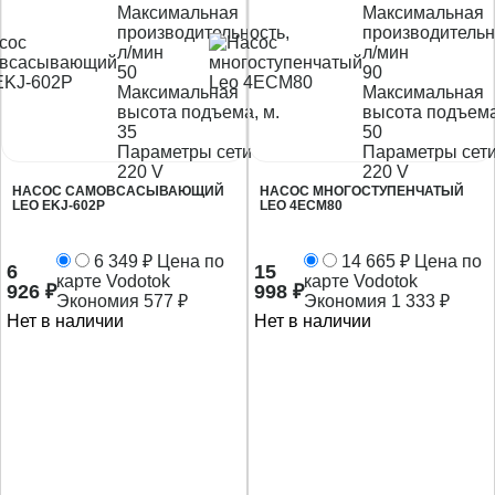
Максимальная
Максимальная
производительность,
производительн
л/мин
л/мин
50
90
Максимальная
Максимальная
высота подъема, м.
высота подъема
35
50
Параметры сети
Параметры сет
220 V
220 V
НАСОС САМОВСАСЫВАЮЩИЙ
НАСОС МНОГОСТУПЕНЧАТЫЙ
LEO EKJ-602Р
LEO 4ECM80
6 349
₽
Цена по
14 665
₽
Цена по
6
15
карте Vodotok
карте Vodotok
926
₽
998
₽
Экономия
577
₽
Экономия
1 333
₽
Нет в наличии
Нет в наличии