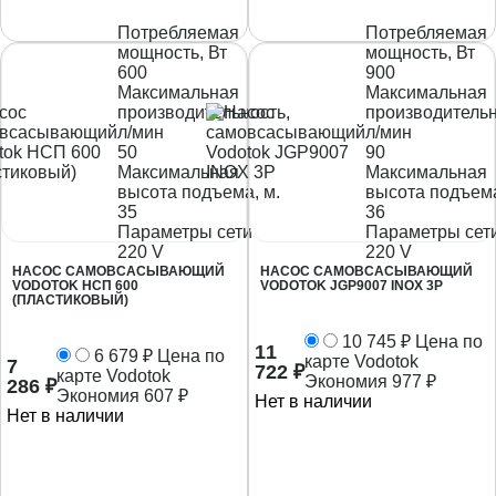
Потребляемая
Потребляемая
мощность, Вт
мощность, Вт
600
900
Максимальная
Максимальная
производительность,
производительн
л/мин
л/мин
50
90
Максимальная
Максимальная
высота подъема, м.
высота подъема
35
36
Параметры сети
Параметры сет
220 V
220 V
НАСОС САМОВСАСЫВАЮЩИЙ
НАСОС САМОВСАСЫВАЮЩИЙ
VODOTOK НСП 600
VODOTOK JGP9007 INOX 3P
(ПЛАСТИКОВЫЙ)
10 745
₽
Цена по
11
6 679
₽
Цена по
карте Vodotok
7
722
₽
карте Vodotok
Экономия
977
₽
286
₽
Экономия
607
₽
Нет в наличии
Нет в наличии