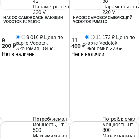
42
38
Параметры сети
Параметры сет
220 V
220 V
НАСОС САМОВСАСЫВАЮЩИЙ
НАСОС САМОВСАСЫВАЮЩИЙ
VODOTOK PJM101C
VODOTOK PJM81C
9 016
₽
Цена по
11 172
₽
Цена по
9
11
карте Vodotok
карте Vodotok
200
₽
400
₽
Экономия
184
₽
Экономия
228
₽
Нет в наличии
Нет в наличии
Потребляемая
Потребляемая
мощность, Вт
мощность, Вт
500
800
Максимальная
Максимальная