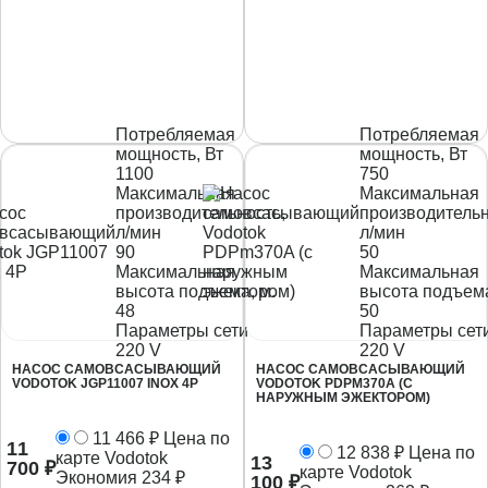
Потребляемая
Потребляемая
мощность, Вт
мощность, Вт
1100
750
Максимальная
Максимальная
производительность,
производительн
л/мин
л/мин
90
50
Максимальная
Максимальная
высота подъема, м.
высота подъема
48
50
Параметры сети
Параметры сет
220 V
220 V
НАСОС САМОВСАСЫВАЮЩИЙ
НАСОС САМОВСАСЫВАЮЩИЙ
VODOTOK JGP11007 INOX 4P
VODOTOK PDPM370A (С
НАРУЖНЫМ ЭЖЕКТОРОМ)
11 466
₽
Цена по
11
12 838
₽
Цена по
карте Vodotok
13
700
₽
карте Vodotok
Экономия
234
₽
100
₽