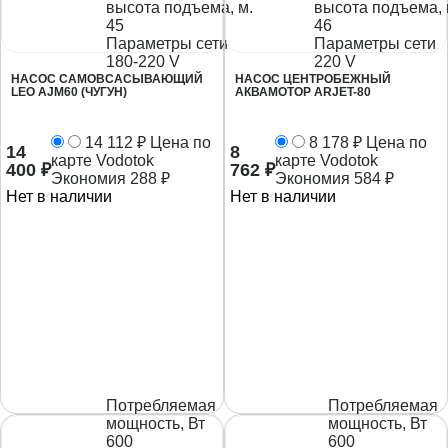
высота подъема, м.
высота подъема, 
45
46
Параметры сети
Параметры сети
180-220 V
220 V
НАСОС САМОВСАСЫВАЮЩИЙ
НАСОС ЦЕНТРОБЕЖНЫЙ
LEO AJM60 (ЧУГУН)
АКВАМОТОР ARJET-80
14 112
₽
Цена по
8 178
₽
Цена по
14
8
карте Vodotok
карте Vodotok
400
₽
762
₽
Экономия
288
₽
Экономия
584
₽
Нет в наличии
Нет в наличии
Потребляемая
Потребляемая
мощность, Вт
мощность, Вт
600
600