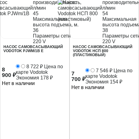
производительность,
производительн
л/мин
л/мин
45
54
Максимальная
Максимальная
высота подъема, м.
высота подъема
36
38
Параметры сети
Параметры сет
220 V
220 V
НАСОС САМОВСАСЫВАЮЩИЙ
НАСОС САМОВСАСЫВАЮЩИЙ
VODOTOK PJWM/1B E
VODOTOK НСП 800
(ПЛАСТИКОВЫЙ)
8 722
₽
Цена по
8
7 546
₽
Цена по
карте Vodotok
7
900
₽
карте Vodotok
Экономия
178
₽
700
₽
Экономия
154
₽
Нет в наличии
Нет в наличии